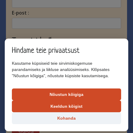
E-post :
Tagasiside *
Hindame teie privaatsust
Palun kirjutage tagasiside
Kasutame küpsiseid teie sirvimiskogemuse
parandamiseks ja liikluse analüüsimiseks. Klõpsates
"Nõustun kõigiga", nõustute küpsiste kasutamisega.
Olen nõus tagasiside avaldamisega
Nõustun kõigiga
Keeldun kõigist
Kohanda