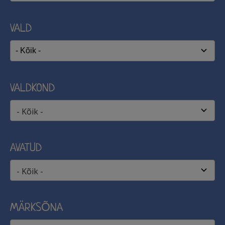
VALD
VALDKOND
- Kõik -
AVATUD
- Kõik -
MÄRKSÕNA