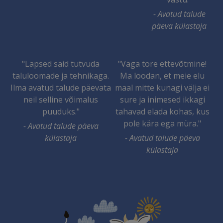
- Avatud talude
päeva külastaja
"Lapsed said tutvuda
"Väga tore ettevõtmine!
taluloomade ja tehnikaga.
Ma loodan, et meie elu
Ilma avatud talude päevata
maal mitte kunagi välja ei
neil selline võimalus
sure ja inimesed ikkagi
puuduks."
tahavad elada kohas, kus
pole kära ega müra."
- Avatud talude päeva
külastaja
- Avatud talude päeva
külastaja