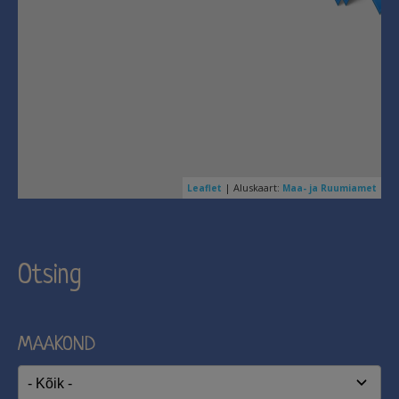
| Aluskaart:
Leaflet
Maa- ja Ruumiamet
Otsing
MAAKOND