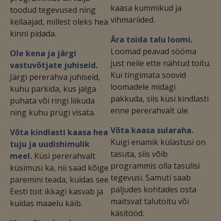
kaasa kummikud ja
toodud tegevused ning
vihmariided.
kellaajad, millest oleks hea
kinni pidada.
Ära toida talu loomi.
Loomad peavad sööma
Ole kena ja järgi
just neile ette nähtud toitu.
vastuvõtjate juhiseid.
Kui tingimata soovid
Järgi pererahva juhiseid,
loomadele midagi
kuhu parkida, kus jalga
pakkuda, siis küsi kindlasti
puhata või ringi liikuda
enne pererahvalt üle.
ning kuhu prügi visata.
Võta kaasa sularaha.
Võta kindlasti kaasa hea
Kuigi enamik külastusi on
tuju ja uudishimulik
tasuta, siis võib
meel.
Küsi pererahvalt
programmis olla tasulisi
küsimusi ka, nii saad kõige
tegevusi. Samuti saab
paremini teada, kuidas see
paljudes kohtades osta
Eesti toit ikkagi kasvab ja
maitsvat talutoitu või
kuidas maaelu käib.
käsitööd.