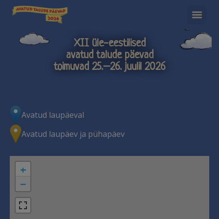
XII üle-eestilised
avatud talude päevad
toimuvad 25.–26. juulil 2026
Avatud laupäeval
Avatud laupäev ja pühapäev
+
−