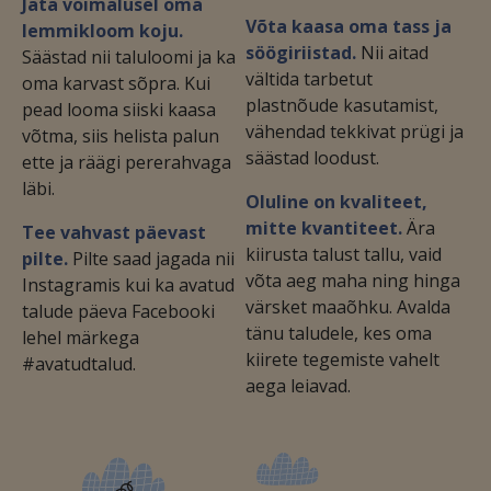
Jäta võimalusel oma
Võta kaasa oma tass ja
lemmikloom koju.
söögiriistad.
Nii aitad
Säästad nii taluloomi ja ka
vältida tarbetut
oma karvast sõpra. Kui
plastnõude kasutamist,
pead looma siiski kaasa
vähendad tekkivat prügi ja
võtma, siis helista palun
säästad loodust.
ette ja räägi pererahvaga
läbi.
Oluline on kvaliteet,
mitte kvantiteet.
Ära
Tee vahvast päevast
kiirusta talust tallu, vaid
pilte.
Pilte saad jagada nii
võta aeg maha ning hinga
Instagramis kui ka avatud
värsket maaõhku. Avalda
talude päeva Facebooki
tänu taludele, kes oma
lehel märkega
kiirete tegemiste vahelt
#avatudtalud.
aega leiavad.