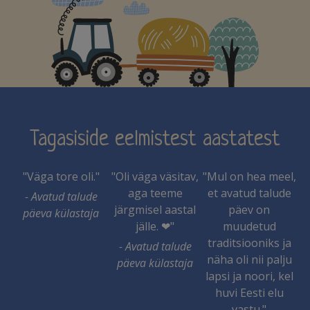
Tagasiside eelmistest aastatest
"Väga tore oli."
"Oli väga väsitav,
"Mul on hea meel,
aga teeme
et avatud talude
- Avatud talude
järgmisel aastal
päev on
päeva külastaja
jälle. ❤"
muudetud
traditsiooniks ja
- Avatud talude
näha oli nii palju
päeva külastaja
lapsi ja noori, kel
huvi Eesti elu
vastu."