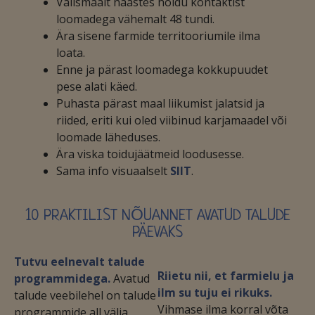
Välismaalt naastes hoidu kontaktist
loomadega vähemalt 48 tundi.
Ära sisene farmide territooriumile ilma
loata.
Enne ja pärast loomadega kokkupuudet
pese alati käed.
Puhasta pärast maal liikumist jalatsid ja
riided, eriti kui oled viibinud karjamaadel või
loomade läheduses.
Ära viska toidujäätmeid loodusesse.
Sama info visuaalselt
SIIT
.
10 PRAKTILIST NÕUANNET AVATUD TALUDE
PÄEVAKS
Tutvu eelnevalt talude
Riietu nii, et farmielu ja
programmidega.
Avatud
ilm su tuju ei rikuks.
talude veebilehel on talude
Vihmase ilma korral võta
programmide all välja