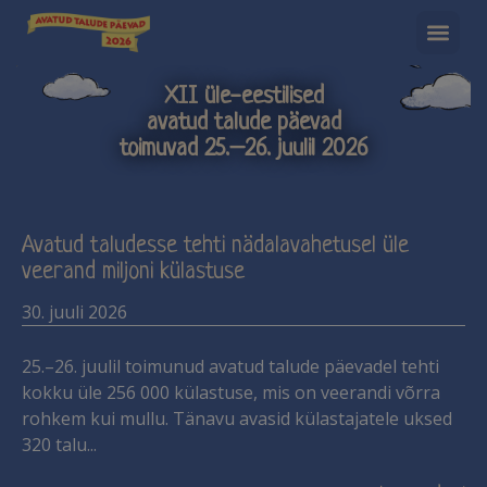
XII üle-eestilised
avatud talude päevad
toimuvad 25.–26. juulil 2026
Avatud taludesse tehti nädalavahetusel üle
veerand miljoni külastuse
30. juuli 2026
25.–26. juulil toimunud avatud talude päevadel tehti
kokku üle 256 000 külastuse, mis on veerandi võrra
rohkem kui mullu. Tänavu avasid külastajatele uksed
320 talu