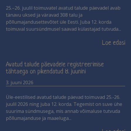
25.–26. juulil toimuvatel avatud talude päevadel avab
tänavu uksed ja väravad 308 talu ja
põllumajandusettevõtet üle Eesti. Juba 12. korda
toimuval suursündmusel saavad külastajad tutvuda
Loe edasi
Avatud talude päevadele registreerimise
tähtaega on pikendatud 8. juunini
3. juuni 2026
Üle-eestilised avatud talude päevad toimuvad 25.-26.
juulil 2026 ning juba 12. korda. Tegemist on suve ühe
suurima sündmusega, mis annab võimaluse tutvuda
põllumajanduse ja maaeluga