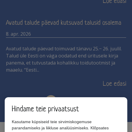
Loe edasi
Avatud talude päevad kutsuvad talusid osalema
8. apr. 2026
Avatud talude päevad toimuvad tänavu 25.− 26. juulil.
Talud üle Eesti on väga oodatud end üritusele kirja
panema, et tutvustada kohalikku toidutootmist ja
maaelu. “Eesti
Loe edasi
«
1
2
3
»
Hindame teie privaatsust
Kasutame küpsiseid teie sirvimiskogemuse
parandamiseks ja liikluse analüüsimiseks. Klõpsates