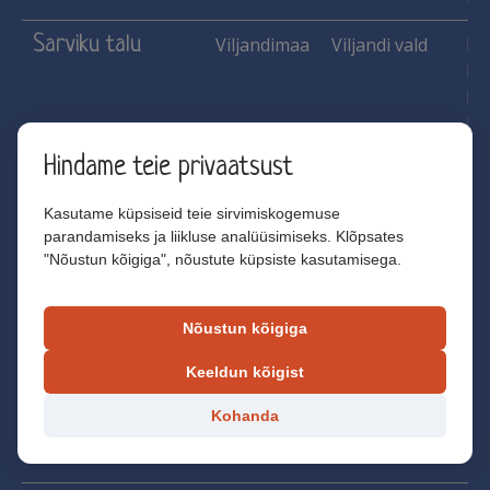
Sarviku talu
Viljandimaa
Viljandi vald
Ha
Ko
Me
He
mar
Hindame teie privaatsust
Sootsu Lavendel
Harjumaa
Lääne-Harju
Ha
Kasutame küpsiseid teie sirvimiskogemuse
vald
Ko
parandamiseks ja liikluse analüüsimiseks. Klõpsates
Ma
"Nõustun kõigiga", nõustute küpsiste kasutamisega.
Lä
mau
Nõustun kõigiga
Suuresti tall ja
Harjumaa
Raasiku vald
He
Keeldun kõigist
Suuresti
Ma
ratsakool
Kohanda