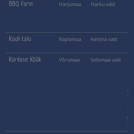
BBQ Farm
Harjumaa
Harku vald
Ma
Kooli talu
Raplamaa
Kehtna vald
Ha
Ko
Korilase Köök
Võrumaa
Setomaa vald
Ha
Käs
pu
lu
jn
vil
Ma
Pi
(le
sii