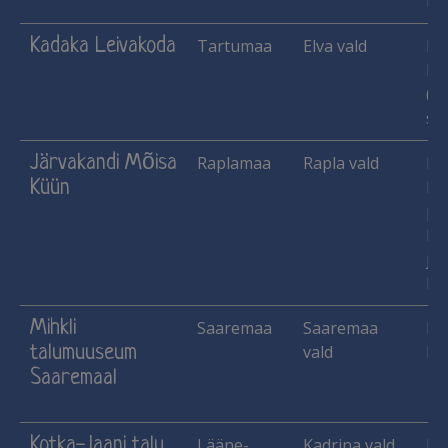
Ma
Kadaka Leivakoda
Tartumaa
Elva vald
Ka
Pi
(le
sii
Järvakandi Mõisa
Raplamaa
Rapla vald
He
Küün
Käs
pu
lu
jne
Ma
Mihkli
Saaremaa
Saaremaa
Ma
talumuuseum
vald
Mu
Saaremaal
Kotka-Jaani talu
Lääne-
Kadrina vald
Ha