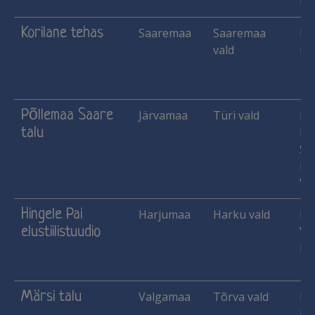
tai
Korilane tehas
Saaremaa
Saaremaa
Lä
vald
mau
Põllemaa Saare
Järvamaa
Türi vald
Ha
talu
He
Si
Ka
Vil
Hingele Pai
Harjumaa
Harku vald
Ko
elustiilistuudio
Vih
Ma
Märsi talu
Valgamaa
Tõrva vald
Ha
Käs