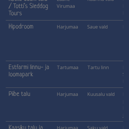
/ Totti’s Sleddog
Virumaa
Ka
Ma
Tours
Hipodroom
Harjumaa
Saue vald
He
Estfarmi linnu- ja
Tartumaa
Tartu linn
Ha
loomapark
Si
Ka
Piibe talu
Harjumaa
Kuusalu vald
Käs
pu
lu
jne
Kaasiku talu ja
Harjumaa
Saku vald
He