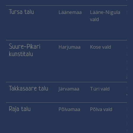
Tursa talu
Läänemaa
Lääne-Nigula
Ko
vald
Suure-Pikari
Harjumaa
Kose vald
Ha
kunstitalu
Käs
pu
lu
jne
Takkasaare talu
Järvamaa
Türi vald
Ka
Vil
Raja talu
Põlvamaa
Põlva vald
Ma
Me
He
mar