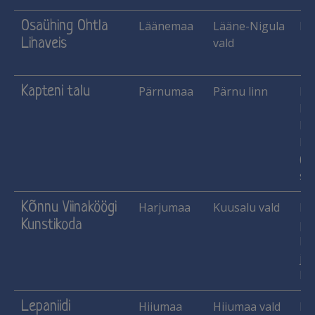
Osaühing Ohtla
Läänemaa
Lääne-Nigula
Ka
Lihaveis
vald
Kapteni talu
Pärnumaa
Pärnu linn
Ka
ka
Ma
Pi
(le
sii
Kõnnu Viinaköögi
Harjumaa
Kuusalu vald
Käs
Kunstikoda
pu
lu
jne
Ma
Lepaniidi
Hiiumaa
Hiiumaa vald
Käs