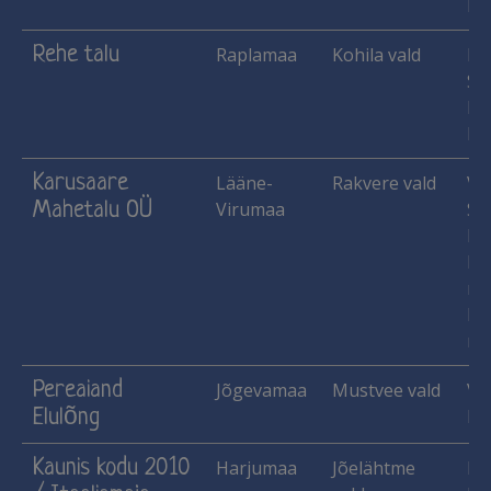
Ma
Rehe talu
Raplamaa
Kohila vald
He
Si
Ka
Me
Karusaare
Lääne-
Rakvere vald
Vih
Mahetalu OÜ
Virumaa
Si
Ka
He
mar
Lä
mau
Pereaiand
Jõgevamaa
Mustvee vald
Vih
Elulõng
Ma
Kaunis kodu 2010
Harjumaa
Jõelähtme
Mu