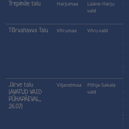
Trepimäe talu
Harjumaa
Lääne-Harju
Me
vald
Tõrvahavva Talu
Võrumaa
Võru vald
Ha
He
Käs
pu
lu
jne
Ma
Järve talu
Viljandimaa
Põhja-Sakala
Ha
(AVATUD VAID
vald
Käs
pu
PÜHAPÄEVAL,
lu
26.07)
jne
Si
Ka