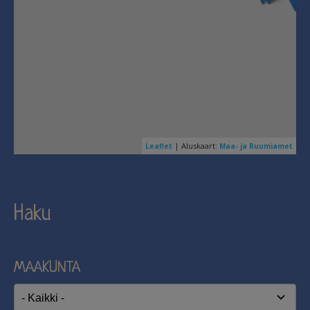
| Aluskaart:
Leaflet
Maa- ja Ruumiamet
Haku
MAAKUNTA