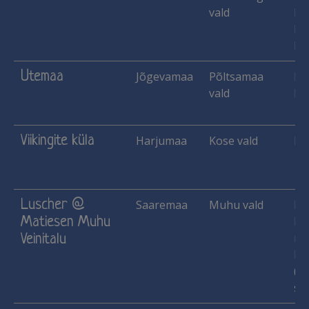
vald
ka
Ka
Ma
Utemaa
Jõgevamaa
Põltsamaa
He
vald
Ka
Viikingite küla
Harjumaa
Kose vald
Ma
Luscher @
Saaremaa
Muhu vald
Ma
Matiesen Muhu
He
mar
Veinitalu
Pi
(le
sii