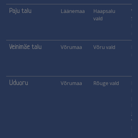
Paju talu
Läänemaa
Haapsalu
Vih
vald
Si
He
mar
Veinimäe talu
Võrumaa
Võru vald
He
mar
Uduoru
Võrumaa
Rõuge vald
Ha
Käs
pu
lu
jn
vil
Ma
He