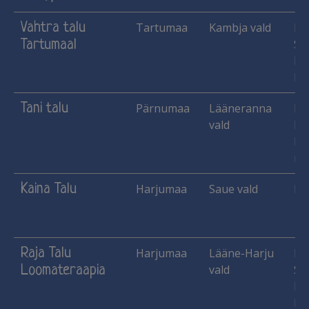
Vahtra talu
Tartumaa
Kambja vald
Ha
Tartumaal
Si
Ka
Ma
Tani talu
Pärnumaa
Lääneranna
Ha
vald
Ma
He
mar
Kaina Talu
Harjumaa
Saue vald
Ka
Raja Talu
Harjumaa
Lääne-Harju
Ha
Loomateraapia
vald
Si
Ka
Ma