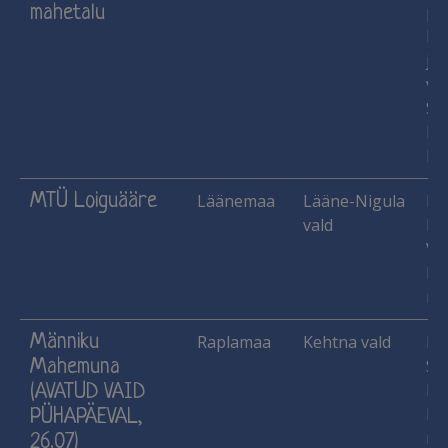
mahetalu
pu
lu
jn
vil
Si
Ka
Me
MTÜ Loiguääre
Läänemaa
Lääne-Nigula
Ha
vald
Ko
Vih
Lä
mau
Männiku
Raplamaa
Kehtna vald
Ha
Mahemuna
Si
Me
(AVATUD VAID
He
PÜHAPÄEVAL,
mar
26.07)