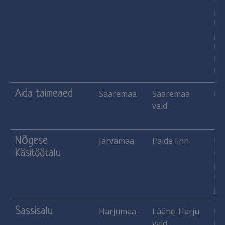
pu
lu
jne
Ma
Me
Mu
Aida taimeaed
Saaremaa
Saaremaa
Ko
vald
Nõgese
Järvamaa
Paide linn
Ha
Käsitöötalu
Käs
pu
lu
jne
Sassisalu
Harjumaa
Lääne-Harju
Ha
vald
Käs