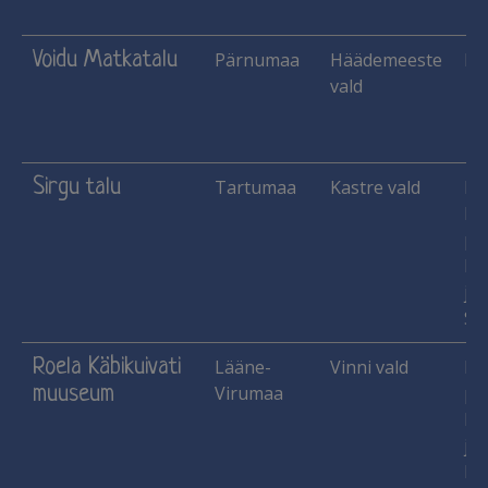
Voidu Matkatalu
Pärnumaa
Häädemeeste
Ma
vald
Sirgu talu
Tartumaa
Kastre vald
Ha
Käs
pu
lu
jne
Si
Roela Käbikuivati
Lääne-
Vinni vald
Käs
muuseum
Virumaa
pu
lu
jne
Mu