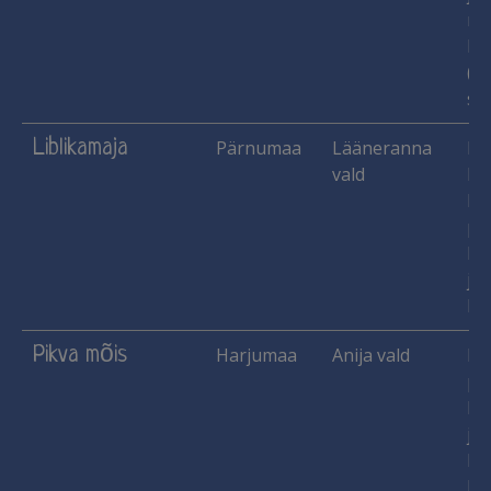
mau
Pi
(le
sii
Liblikamaja
Pärnumaa
Lääneranna
Ha
vald
Ko
Käs
pu
lu
jne
Ma
Pikva mõis
Harjumaa
Anija vald
Käs
pu
lu
jne
Ma
Mu