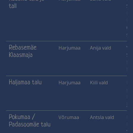
tall
Si
Me
Pi
(le
sii
Rebasemäe
Harjumaa
Anija vald
Vih
Klaasmaja
Si
Ka
Ma
Haljamaa talu
Harjumaa
Kiili vald
Käs
pu
lu
jne
Pokumaa /
Võrumaa
Antsla vald
Ha
Padasoomäe talu
He
Si