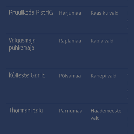
Pruulikoda PistriG
Harjumaa
Raasiku vald
Pi
(le
sii
Valgusmaja
Raplamaa
Rapla vald
Ma
puhkemaja
Kõlleste Garlic
Põlvamaa
Kanepi vald
Vih
Pi
(le
sii
Thormani talu
Pärnumaa
Häädemeeste
Käs
vald
pu
lu
jne