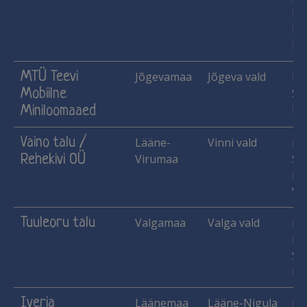
Ka
Ma
Mu
MTÜ Teevi
Jõgevamaa
Jõgeva vald
Ha
Mobiilne
Si
Ka
Miniloomaaed
Vaino talu /
Lääne-
Vinni vald
He
Rehekivi OÜ
Virumaa
Si
Ka
Vil
Tuuleoru talu
Valgamaa
Valga vald
Ha
He
Si
Ka
Iveria
Läänemaa
Lääne-Nigula
Ka