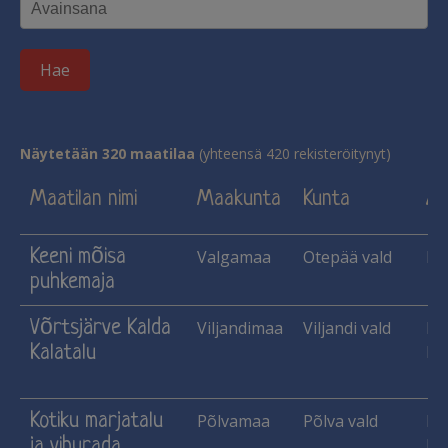
Hae
Näytetään 320 maatilaa
(yhteensä 420 rekisteröitynyt)
Maatilan nimi
Maakunta
Kunta
Al
Keeni mõisa
Valgamaa
Otepää vald
Ma
puhkemaja
Võrtsjärve Kalda
Viljandimaa
Viljandi vald
Ka
Kalatalu
ka
Kotiku marjatalu
Põlvamaa
Põlva vald
Ha
ja viburada
Ma