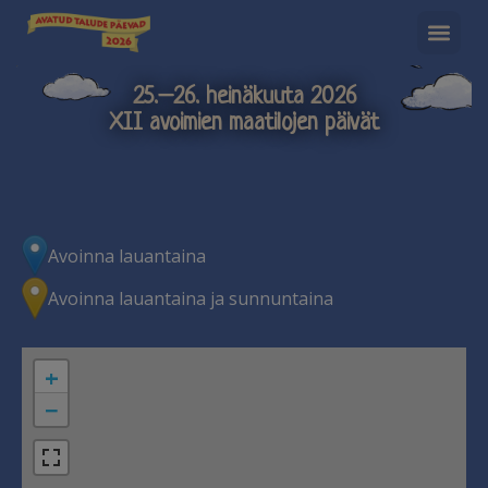
25.–26. heinäkuuta 2026
XII avoimien maatilojen päivät
Avoinna lauantaina
Avoinna lauantaina ja sunnuntaina
+
−