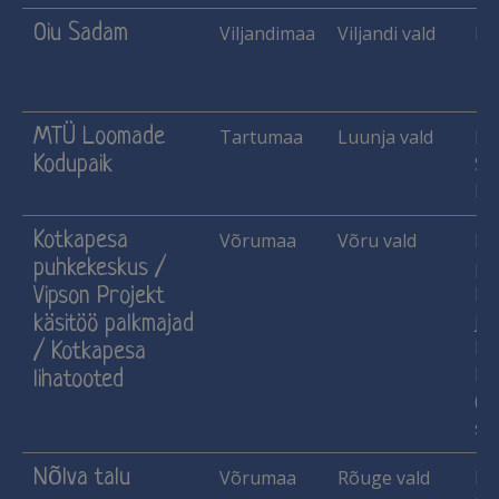
Oiu Sadam
Viljandimaa
Viljandi vald
Ma
MTÜ Loomade
Tartumaa
Luunja vald
He
Kodupaik
Si
Ka
Kotkapesa
Võrumaa
Võru vald
Käs
puhkekeskus /
pu
lu
Vipson Projekt
jne
käsitöö palkmajad
Ma
/ Kotkapesa
Pi
lihatooted
(le
sii
Nõlva talu
Võrumaa
Rõuge vald
Ha