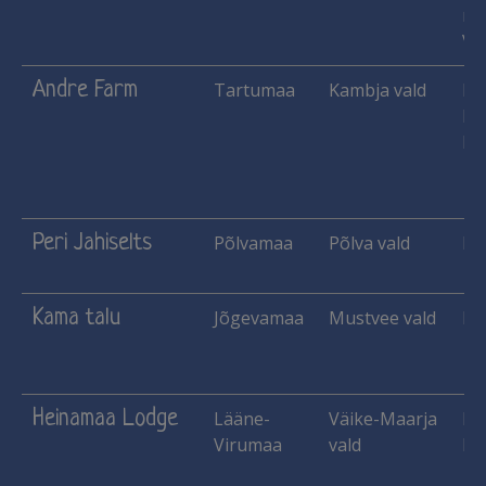
mar
Vil
Andre Farm
Tartumaa
Kambja vald
Ka
Ma
Me
Peri Jahiselts
Põlvamaa
Põlva vald
Ha
Kama talu
Jõgevamaa
Mustvee vald
Ko
Heinamaa Lodge
Lääne-
Väike-Maarja
Ha
Virumaa
vald
Ma