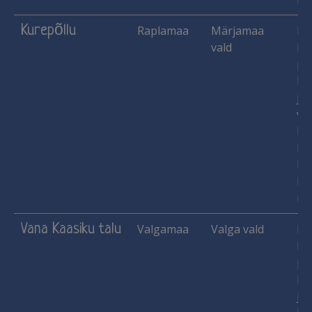
Kurepõllu
Raplamaa
Märjamaa
Ha
vald
Käs
pu
lu
jn
vil
Ka
Ma
Me
He
mar
Vana Kaasiku talu
Valgamaa
Valga vald
Ha
Käs
pu
lu
jne