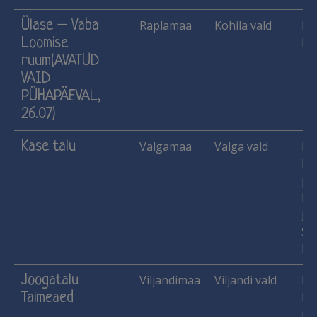
Ülase – Vaba
Raplamaa
Kohila vald
Ha
Loomise
Ma
ruum(AVATUD
VAID
PÜHAPÄEVAL,
26.07)
Kase talu
Valgamaa
Valga vald
Ha
Käs
pu
lu
jne
Si
Ma
Joogatalu
Viljandimaa
Viljandi vald
Ko
Taimeaed
Käs
pu