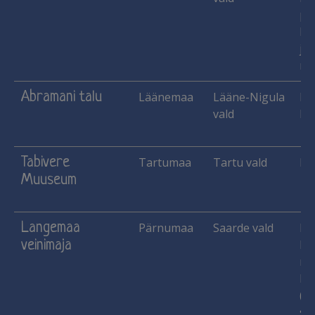
pu
lu
jne
mau
Abramani talu
Läänemaa
Lääne-Nigula
Ko
vald
Ma
Tabivere
Tartumaa
Tartu vald
Mu
Muuseum
Langemaa
Pärnumaa
Saarde vald
Ma
veinimaja
He
mar
Pi
(le
sii