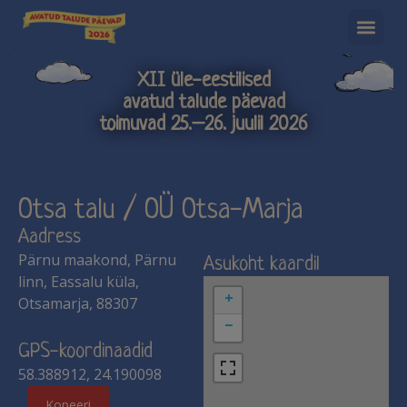
XII üle-eestilised
avatud talude päevad
toimuvad 25.–26. juulil 2026
Otsa talu / OÜ Otsa-Marja
Aadress
Pärnu maakond, Pärnu
Asukoht kaardil
linn, Eassalu küla,
+
Otsamarja, 88307
−
GPS-koordinaadid
58.388912, 24.190098
Kopeeri