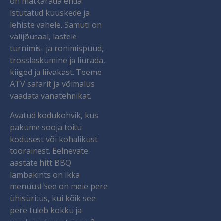
on matkarada enda
istutatud kuuskede ja
lehiste vahele. Samuti on
välijõusaal, lastele
turnimis- ja ronimispuud,
trosslaskumine ja liurada,
kiiged ja liivakast. Teeme
ATV safarit ja võimalus
vaadata vanatehnikat.
Avatud kodukohvik, kus
pakume sooja toitu
kodusest või kohalikust
toorainest. Eelnevate
aastate hitt BBQ
lambakints on ikka
menüüs! See on meie pere
ühisüritus, kui kõik see
pere tuleb kokku ja