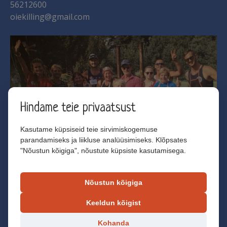
56212600
oiekilling@gmail.com
Hindame teie privaatsust
Kasutame küpsiseid teie sirvimiskogemuse
parandamiseks ja liikluse analüüsimiseks. Klõpsates
"Nõustun kõigiga", nõustute küpsiste kasutamisega.
Jaga ja kutsu oma sõbrad tuttavad avatud
Nõustun kõigiga
talude päevale:
Keeldun kõigist
Kohanda