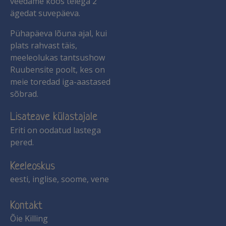
veedame koos teiega 2
ägedat suvepäeva.
Pühapäeva lõuna ajal, kui
plats rahvast täis,
meeleolukas tantsushow
Ruubensite poolt, kes on
meie toredad iga-aastased
sõbrad.
Lisateave külastajale
Eriti on oodatud lastega
pered.
Keeleoskus
eesti, inglise, soome, vene
Kontakt
Õie Killing