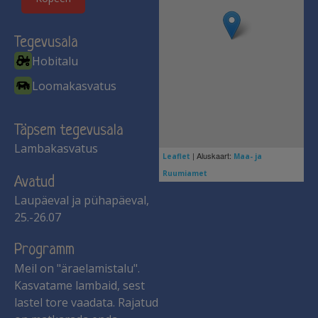
Tegevusala
Hobitalu
Loomakasvatus
Täpsem tegevusala
Lambakasvatus
| Aluskaart:
Leaflet
Maa- ja
Ruumiamet
Avatud
Laupäeval ja pühapäeval,
25.-26.07
Programm
Meil on "äraelamistalu".
Kasvatame lambaid, sest
lastel tore vaadata. Rajatud