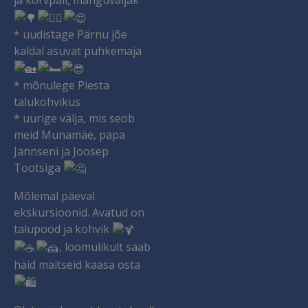
ja korvpall, mänguväljak
* uudistage Pärnu jõe
kaldal asuvat puhkemaja
* mõnulege Piesta
talukohvikus
* uurige välja, mis seob
meid Munamäe, papa
Jannseni ja Joosep
Tootsiga
Mõlemal päeval
ekskursioonid. Avatud on
talupood ja kohvik
, loomulikult saab
häid maitseid kaasa osta