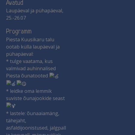
Avatud
Laupäeval ja pühapäeval,
25.-26.07
Programm
Piesta Kuusikaru talu
ootab külla laupäeval ja
pühapäeval:
* tulge vaatama, kus
valmivad auhinnalised
Piesta õunatooted
* leidke oma lemmik
suviste õunajookide seast
* lastele: õunaaiamäng,
tähejaht,
asfaldijoonistused, jalgpall