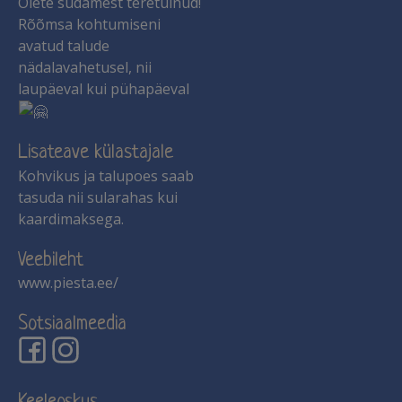
Olete südamest teretulnud!
Rõõmsa kohtumiseni
avatud talude
nädalavahetusel, nii
laupäeval kui pühapäeval
Lisateave külastajale
Kohvikus ja talupoes saab
tasuda nii sularahas kui
kaardimaksega.
Veebileht
www.piesta.ee/
Sotsiaalmeedia