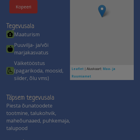
Kopeeri
Tegevusala
Maaturism
Puuvilja- ja/või
marjakasvatus
Väiketööstus
| Aluskaart:
Leaflet
Maa- ja
(pagarikoda, moosid,
Ruumiamet
siider, õlu vms)
Täpsem tegevusala
Piesta õunatoodete
tootmine, talukohvik,
maheõunaaed, puhkemaja,
talupood