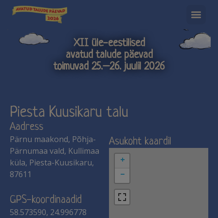
XII üle-eestilised
avatud talude päevad
toimuvad 25.–26. juulil 2026
Piesta Kuusikaru talu
Aadress
Pärnu maakond, Põhja-
Asukoht kaardil
Pärnumaa vald, Kullimaa
+
küla, Piesta-Kuusikaru,
87611
−
GPS-koordinaadid
58.573590, 24.996778