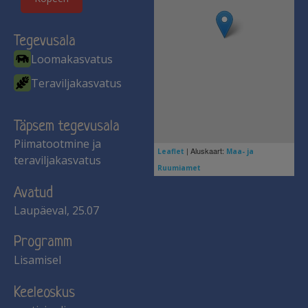
Tegevusala
Loomakasvatus
Teraviljakasvatus
Täpsem tegevusala
Piimatootmine ja
| Aluskaart:
Leaflet
Maa- ja
teraviljakasvatus
Ruumiamet
Avatud
Laupäeval, 25.07
Programm
Lisamisel
Keeleoskus