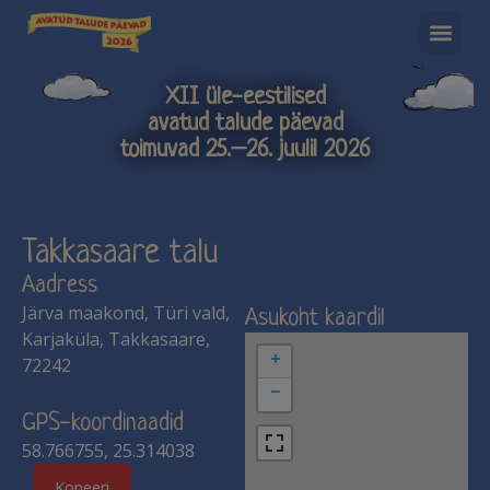
XII üle-eestilised
avatud talude päevad
toimuvad 25.–26. juulil 2026
Takkasaare talu
Aadress
Järva maakond, Türi vald,
Asukoht kaardil
Karjaküla, Takkasaare,
+
72242
−
GPS-koordinaadid
58.766755, 25.314038
Kopeeri