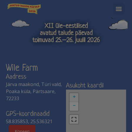
XII üle-eestilised
avatud talude päevad
toimuvad 25.–26. juulil 2026
Wile Farm
Aadress
Järva maakond, Türi vald,
Asukoht kaardil
Poaka küla, Pärtsaare,
+
72233
−
GPS-koordinaadid
58.835853, 25.536321
Kopeeri