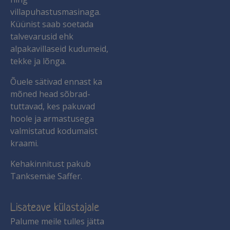
villapuhastusmasinaga.
Küünist saab soetada
talvevarusid ehk
alpakavillaseid kudumeid,
tekke ja lõnga.
Õuele sätivad ennast ka
mõned head sõbrad-
tuttavad, kes pakuvad
hoole ja armastusega
valmistatud kodumaist
kraami.
Kehakinnitust pakub
Tanksemäe Saffer.
Lisateave külastajale
Palume meile tulles jätta