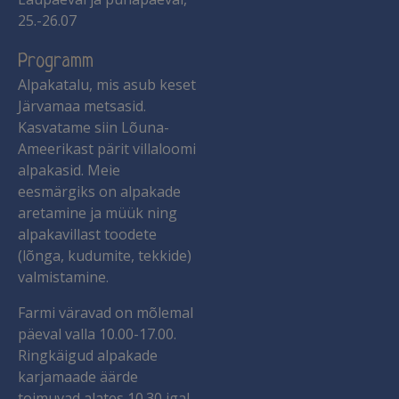
25.-26.07
Programm
Alpakatalu, mis asub keset
Järvamaa metsasid.
Kasvatame siin Lõuna-
Ameerikast pärit villaloomi
alpakasid. Meie
eesmärgiks on alpakade
aretamine ja müük ning
alpakavillast toodete
(lõnga, kudumite, tekkide)
valmistamine.
Farmi väravad on mõlemal
päeval valla 10.00-17.00.
Ringkäigud alpakade
karjamaade äärde
toimuvad alates 10.30 igal