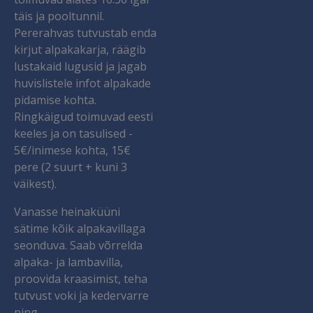
täis ja pooltunnil.
Pererahvas tutvustab enda
kirjut alpakakarja, räägib
lustakaid lugusid ja jagab
huvislistele infot alpakade
pidamise kohta.
Ringkäigud toimuvad eesti
keeles ja on tasulised -
5€/inimese kohta, 15€
pere (2 suurt + kuni 3
väikest).
Vanasse heinaküüni
sätime kõik alpakavillaga
seonduva. Saab võrrelda
alpaka- ja lambavilla,
proovida kraasimist, teha
tutvust voki ja kedervarre
ning