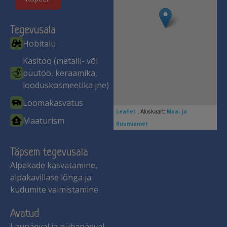
Tegevusala
Hobitalu
Käsitöö (metalli- või
puutöö, keraamika,
looduskosmeetika jne)
Loomakasvatus
| Aluskaart:
Leaflet
Maa- ja
Maaturism
Ruumiamet
Täpsem tegevusala
Alpakade kasvatamine,
alpakavillase lõnga ja
kudumite valmistamine
Avatud
Laupäeval ja pühapäeval,