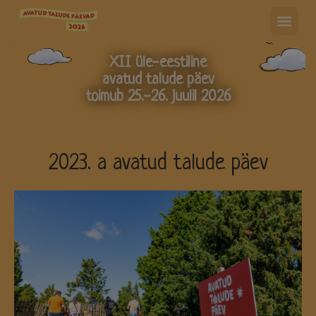
XII üle-eestiline
avatud talude päev
toimub 25.-26. juulil 2026
2023. a avatud talude päev