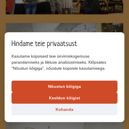
Hindame teie privaatsust
Kasutame küpsiseid teie sirvimiskogemuse
parandamiseks ja liikluse analüüsimiseks. Klõpsates
"Nõustun kõigiga", nõustute küpsiste kasutamisega.
Nõustun kõigiga
Keeldun kõigist
Kohanda